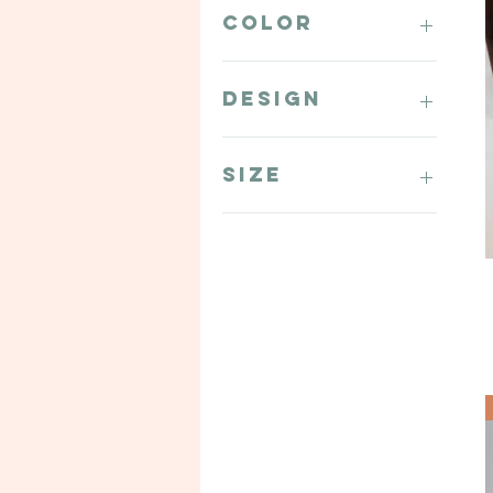
Color
Design
Arches
Crescent
Size
Dewdrop
Dweller
00G
Gaia
0G
Geri
1/2"
Lucid
5/8"
Mod
7/16"
Moon
9/16"
Plateau
Standard
Willow